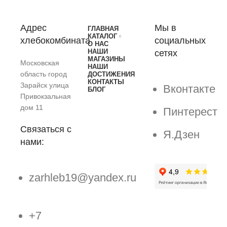
Адрес
Мы в
ГЛАВНАЯ
КАТАЛОГ
хлебокомбината
социальных
О НАС
НАШИ
сетях
МАГАЗИНЫ
Московская
НАШИ
область город
ДОСТИЖЕНИЯ
КОНТАКТЫ
Зарайск улица
Вконтакте
БЛОГ
Привокзальная
дом 11
Пинтерест
Связаться с
Я.Дзен
нами:
zarhleb19@yandex.ru
+7